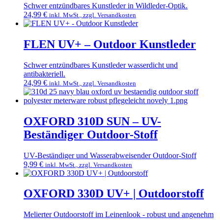
Die
Schwer entzündbares Kunstleder in Wildleder-Optik.
Optionen
24,99
€
inkl. MwSt., zzgl. Versandkosten
können
Dieses
auf
Produkt
der
weist
FLEN UV+ – Outdoor Kunstleder
Produktseite
mehrere
gewählt
Varianten
Schwer entzündbares Kunstleder wasserdicht und
werden
auf.
antibakteriell.
Die
24,99
€
inkl. MwSt., zzgl. Versandkosten
Optionen
Dieses
können
Produkt
auf
weist
der
mehrere
OXFORD 310D SUN – UV-
Produktseite
Varianten
gewählt
Beständiger Outdoor-Stoff
auf.
werden
Die
Optionen
UV-Beständiger und Wasserabweisender Outdoor-Stoff
können
9,99
€
inkl. MwSt., zzgl. Versandkosten
auf
Dieses
der
Produkt
Produktseite
weist
OXFORD 330D UV+ | Outdoorstoff
gewählt
mehrere
werden
Varianten
Melierter Outdoorstoff im Leinenlook - robust und angenehm
auf.