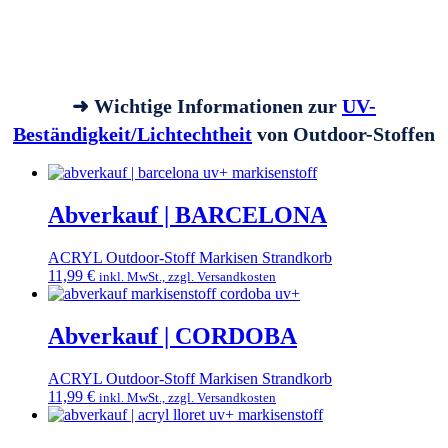
➜ Wichtige Informationen zur
UV-
Beständigkeit/Lichtechtheit
von Outdoor-Stoffen
Abverkauf | BARCELONA
ACRYL Outdoor-Stoff Markisen Strandkorb
11,99
€
inkl. MwSt., zzgl. Versandkosten
Dieses
Produkt
weist
Abverkauf | CORDOBA
mehrere
Varianten
ACRYL Outdoor-Stoff Markisen Strandkorb
auf.
11,99
€
inkl. MwSt., zzgl. Versandkosten
Die
Dieses
Optionen
Produkt
können