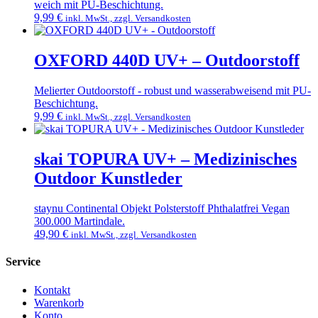
weich mit PU-Beschichtung.
Die
9,99
€
inkl. MwSt., zzgl. Versandkosten
Optionen
Dieses
können
Produkt
auf
weist
OXFORD 440D UV+ – Outdoorstoff
der
mehrere
Produktseite
Varianten
gewählt
Melierter Outdoorstoff - robust und wasserabweisend mit PU-
auf.
werden
Beschichtung.
Die
9,99
€
inkl. MwSt., zzgl. Versandkosten
Optionen
Dieses
können
Produkt
auf
weist
skai TOPURA UV+ – Medizinisches
der
mehrere
Produktseite
Outdoor Kunstleder
Varianten
gewählt
auf.
werden
Die
staynu Continental Objekt Polsterstoff Phthalatfrei Vegan
Optionen
300.000 Martindale.
können
49,90
€
inkl. MwSt., zzgl. Versandkosten
auf
Dieses
der
Produkt
Service
Produktseite
weist
gewählt
mehrere
Kontakt
werden
Varianten
Warenkorb
auf.
Konto