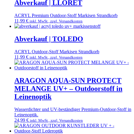
weist
Abverkauf | LLORET
auf
mehrere
der
Varianten
Produktseite
ACRYL Premium Outdoor-Stoff Markisen Strandkorb
auf.
gewählt
11,99
€
inkl. MwSt., zzgl. Versandkosten
Die
werden
Dieses
Optionen
Produkt
können
weist
Abverkauf | TOLEDO
auf
mehrere
der
Varianten
Produktseite
ACRYL Outdoor-Stoff Markisen Strandkorb
auf.
gewählt
11,99
€
inkl. MwSt., zzgl. Versandkosten
Die
werden
Dieses
Optionen
Produkt
können
weist
auf
mehrere
ARAGON AQUA-SUN PROTECT
der
Varianten
Produktseite
MELANGE UV+ – Outdoorstoff in
auf.
gewählt
Die
Leinenoptik
werden
Optionen
können
Wasserdichter und UV-beständiger Premium-Outdoor-Stoff in
auf
Leinenoptik.
der
24,99
€
inkl. MwSt., zzgl. Versandkosten
Produktseite
Dieses
gewählt
Produkt
werden