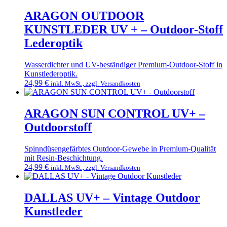
weist
mehrere
ARAGON OUTDOOR
Varianten
KUNSTLEDER UV + – Outdoor-Stoff
auf.
Die
Lederoptik
Optionen
können
Wasserdichter und UV-beständiger Premium-Outdoor-Stoff in
auf
Kunstlederoptik.
der
24,99
€
inkl. MwSt., zzgl. Versandkosten
Produktseite
Dieses
gewählt
Produkt
werden
weist
ARAGON SUN CONTROL UV+ –
mehrere
Outdoorstoff
Varianten
auf.
Die
Spinndüsengefärbtes Outdoor-Gewebe in Premium-Qualität
Optionen
mit Resin-Beschichtung.
können
24,99
€
inkl. MwSt., zzgl. Versandkosten
auf
Dieses
der
Produkt
Produktseite
weist
DALLAS UV+ – Vintage Outdoor
gewählt
mehrere
Kunstleder
werden
Varianten
auf.