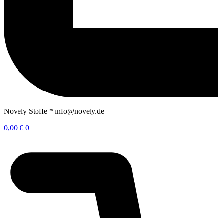
Novely Stoffe * info@novely.de
0,00
€
0