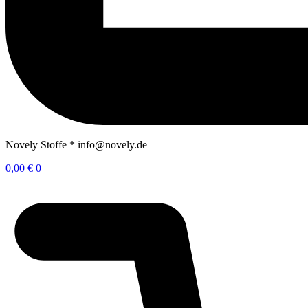
Novely Stoffe * info@novely.de
0,00
€
0