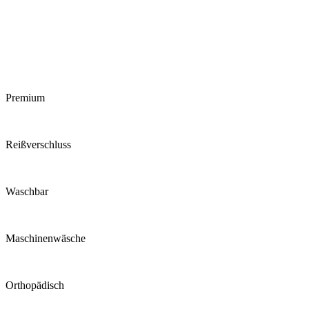
Premium
Reiß­verschluss
Waschbar
Maschinen­wäsche
Ortho­pädisch