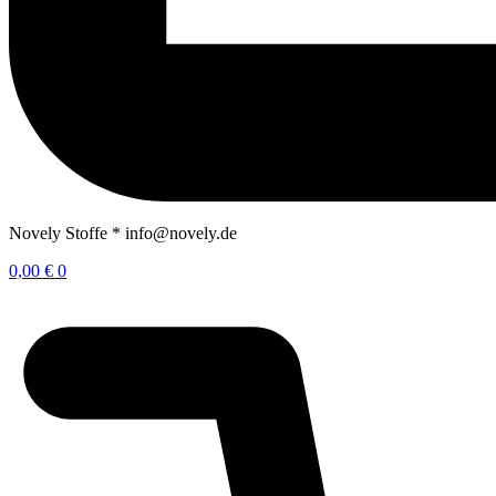
Novely Stoffe * info@novely.de
0,00
€
0