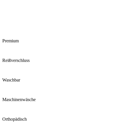
Premium
Reiß­verschluss
Waschbar
Maschinen­wäsche
Ortho­pädisch