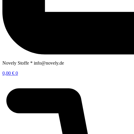
Novely Stoffe * info@novely.de
0,00
€
0