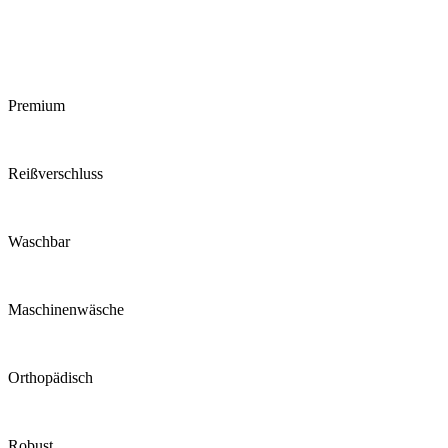
Premium
Reiß­verschluss
Waschbar
Maschinen­wäsche
Ortho­pädisch
Robust