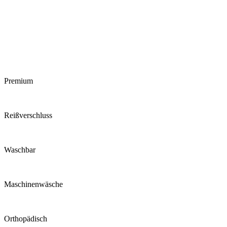
Premium
Reiß­verschluss
Waschbar
Maschinen­wäsche
Ortho­pädisch