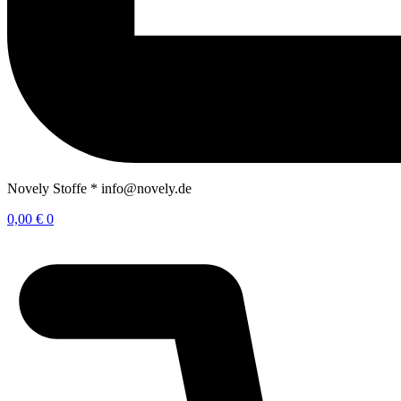
Novely Stoffe * info@novely.de
0,00
€
0