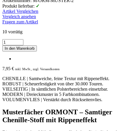
Artikelnummer: M-ORM-MUSTER-2
Produkt lieferbar:
✓
Artikel Vergleichen
Vergleich ansehen
Fragen zum Artikel
10 vorrätig
Musterfächer
ORMONT
In den Warenkorb
-
Velours
Möbelstoff
Menge
7,95
€
inkl. MwSt., zzgl. Versandkosten
CHENILLE | Samtweiche, feine Textur mit Rippeneffekt.
ROBUST | Scheuerfestigkeit von über 30.000 Touren.
VIELSEITIG | In sämtlichen Polsterbereichen einsetzbar.
MODERN | Dreieckmuster in 5 Farbkombinationen.
VOLUMENVLIES | Verstärkt durch Rückseitenvlies.
Musterfächer ORMONT – Samtiger
Chenille-Stoff mit Rippeneffekt