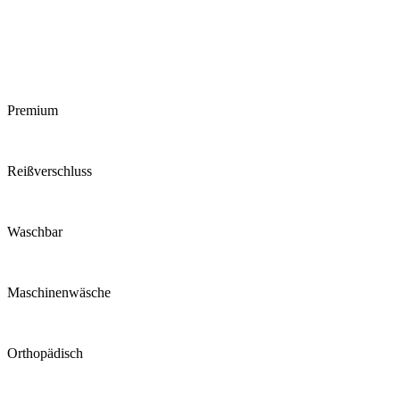
Premium
Reiß­verschluss
Waschbar
Maschinen­wäsche
Ortho­pädisch