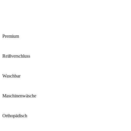
Premium
Reiß­verschluss
Waschbar
Maschinen­wäsche
Ortho­pädisch