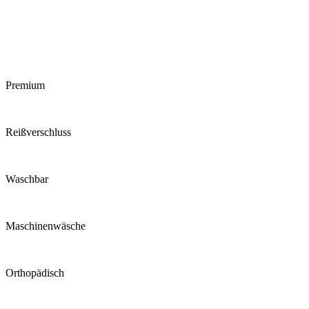
Premium
Reiß­verschluss
Waschbar
Maschinen­wäsche
Ortho­pädisch