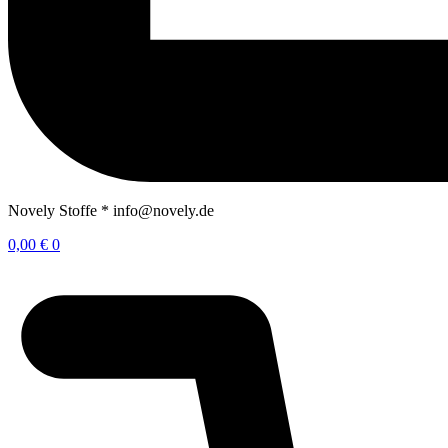
Novely Stoffe * info@novely.de
0,00
€
0