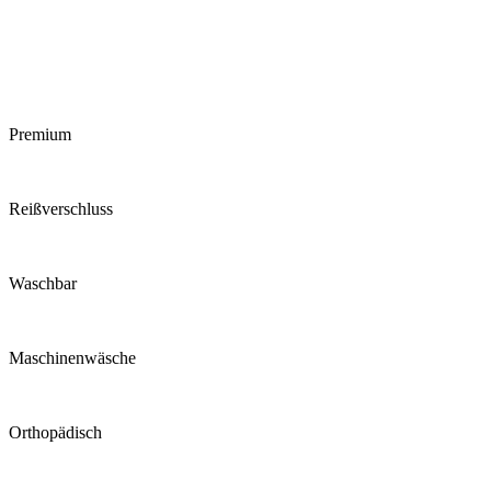
Premium
Reiß­verschluss
Waschbar
Maschinen­wäsche
Ortho­pädisch