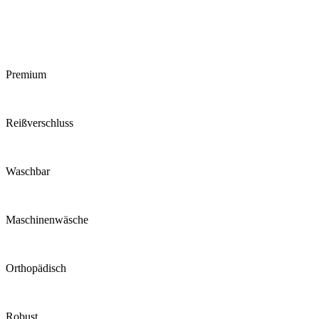
Premium
Reiß­verschluss
Waschbar
Maschinen­wäsche
Ortho­pädisch
Robust