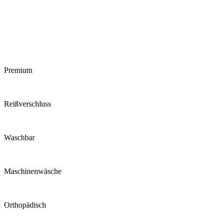
Premium
Reiß­verschluss
Waschbar
Maschinen­wäsche
Ortho­pädisch