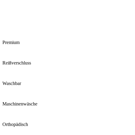
Premium
Reiß­verschluss
Waschbar
Maschinen­wäsche
Ortho­pädisch