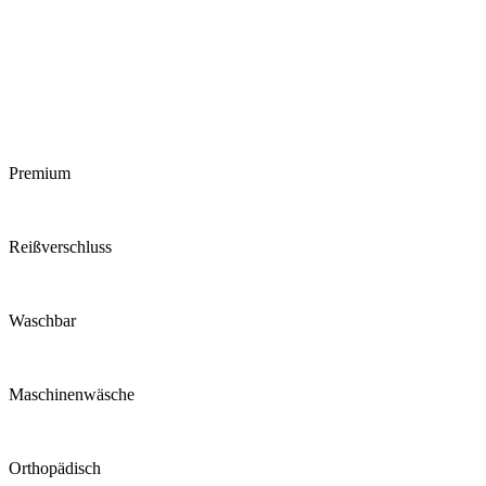
Premium
Reiß­verschluss
Waschbar
Maschinen­wäsche
Ortho­pädisch