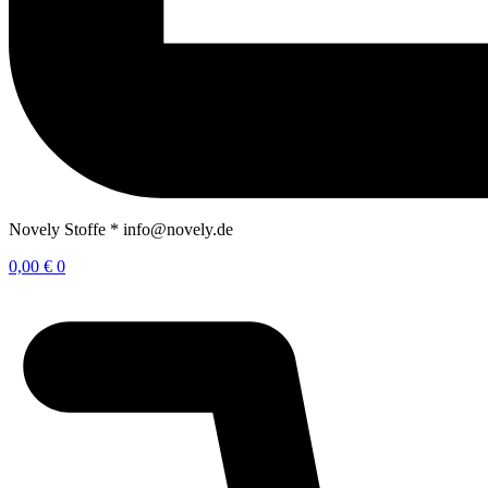
Novely Stoffe * info@novely.de
0,00
€
0