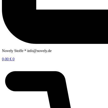
Novely Stoffe * info@novely.de
0,00
€
0