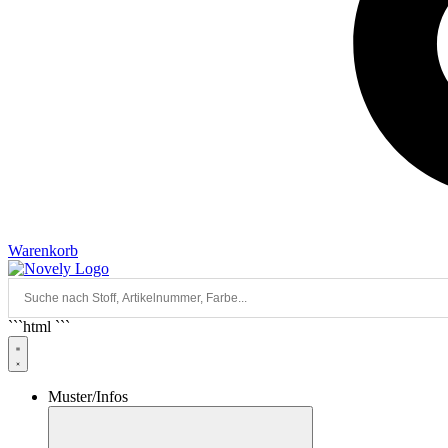
Warenkorb
```html
```
Muster/Infos