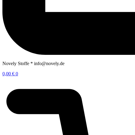
Novely Stoffe * info@novely.de
0,00
€
0