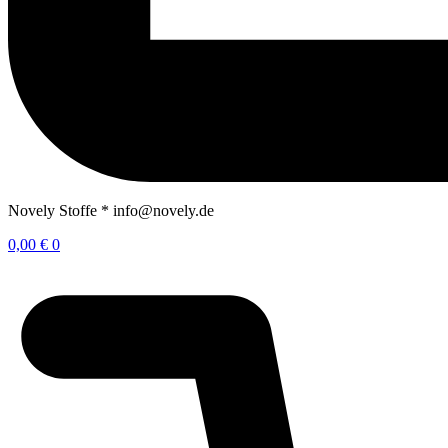
Novely Stoffe * info@novely.de
0,00
€
0